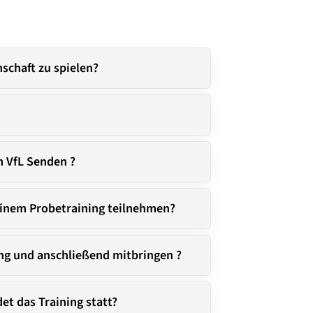
schaft zu spielen?
schäftsstelle
L Senden e.V.
m VfL Senden ?
lderner Str. 13b
308 Senden
einem Probetraining teilnehmen?
02597 93 06 51
info@vfl-senden.de
ing und anschließend mitbringen ?
et das Training statt?