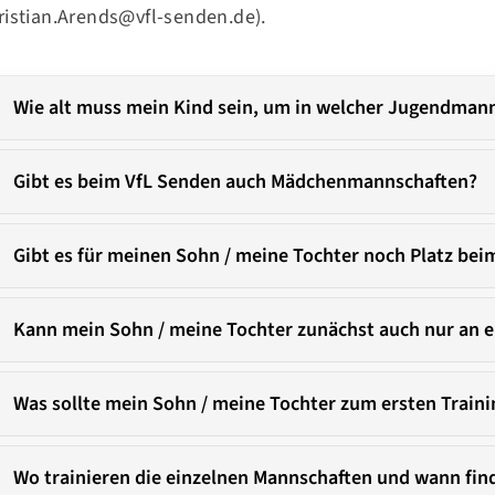
ristian.Arends@vfl-senden.de)
.
Wie alt muss mein Kind sein, um in welcher Jugendmann
Gibt es beim VfL Senden auch Mädchenmannschaften?
Mitglieder-Service
Ge
Alles zur Mitgliedschaft
Vf
Gibt es für meinen Sohn / meine Tochter noch Platz bei
Downloads
Bu
Termine
48
Kann mein Sohn / meine Tochter zunächst auch nur an 
Fragen & Antworten
Was sollte mein Sohn / meine Tochter zum ersten Train
Wo trainieren die einzelnen Mannschaften und wann find