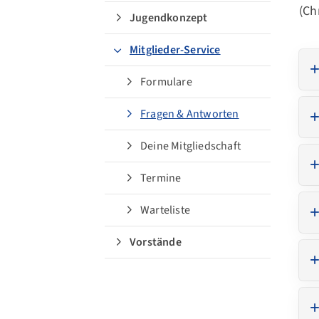
(
Ch
Jugendkonzept
Mitglieder-Service
Formulare
Quicklinks
Fragen & Antworten
Sportangebote finden
Deine Mitgliedschaft
Unsere Mannschaften
Termine
Sportsuche
Ausfälle und Vertretungen
Warteliste
Deutsches Sportabzeichen
Vorstände