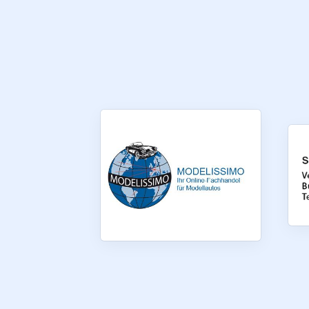
Quicklinks
Sportangebote finden
Unsere Mannschaften
Sportsuche
Ausfälle und Vertretungen
Deutsches Sportabzeichen