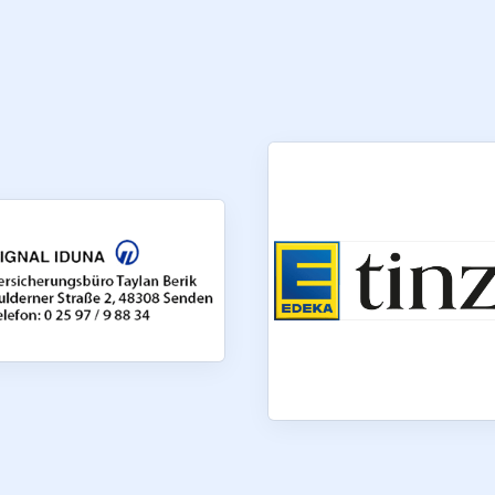
Mitglieder-Service
Ge
Alles zur Mitgliedschaft
Vf
Downloads
Bu
Termine
48
Fragen & Antworten