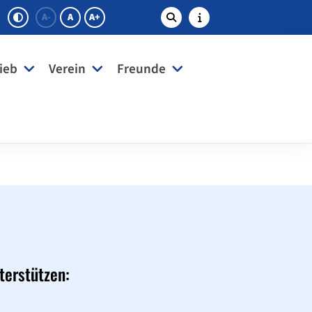
A-
A
A+
ieb
Verein
Freunde
terstützen: