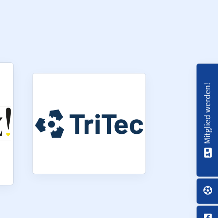
schäftsstelle
L Senden e.V.
lderner Str. 13b
308 Senden
02597 93 06 51
Mitglied werden!
info@vfl-senden.de