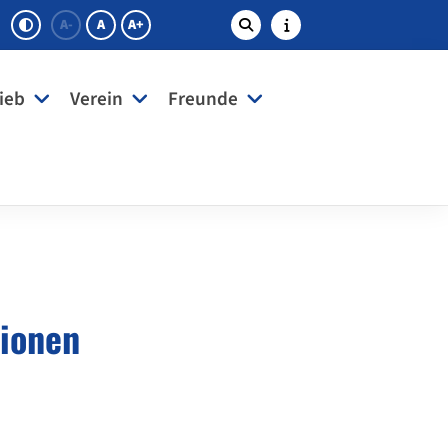
A-
A
A+
ieb
Verein
Freunde
tionen