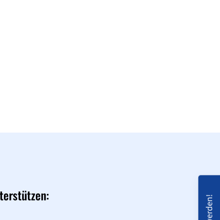
schäftsstelle
L Senden e.V.
lderner Str. 13b
308 Senden
02597 93 06 51
info@vfl-senden.de
terstützen: