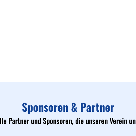
Mitglieder-Service
Ge
Alles zur Mitgliedschaft
Vf
Downloads
Bu
Termine
48
Fragen & Antworten
Sponsoren & Partner
lle Partner und Sponsoren, die unseren Verein un