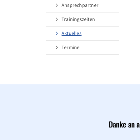
Ansprechpartner
Quicklinks
Trainingszeiten
Aktuelles
Sportangebote finden
Termine
Unsere Mannschaften
Sportsuche
Ausfälle und Vertretungen
Deutsches Sportabzeichen
Danke an a