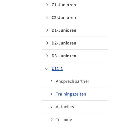
C1-Junioren
C2-Junioren
D1-Junioren
D2-Junioren
Quicklinks
D3-Junioren
Sportangebote finden
U11-1
Unsere Mannschaften
Sportsuche
Ansprechpartner
Ausfälle und Vertretungen
Trainingszeiten
Deutsches Sportabzeichen
Aktuelles
Termine