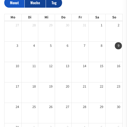
Monat
Woche
Tag
Mo
Di
Mi
Do
Fr
Sa
So
27
28
29
30
31
1
2
3
4
5
6
7
8
9
10
11
12
13
14
15
16
17
18
19
20
21
22
23
24
25
26
27
28
29
30